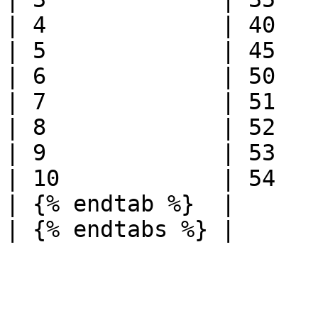
| 4             | 40    
| 5             | 45    
| 6             | 50    
| 7             | 51    
| 8             | 52    
| 9             | 53    
| 10            | 54    
| {% endtab %}  |       