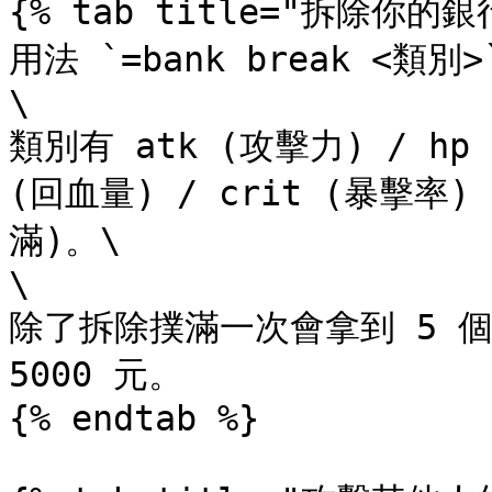
{% tab title="拆除你的銀行
用法 `=bank break <類別>`
\

類別有 atk (攻擊力) / hp (
(回血量) / crit (暴擊率) /
滿)。\

\

除了拆除撲滿一次會拿到 5 
5000 元。

{% endtab %}
