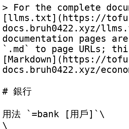
> For the complete docu
[llms.txt](https://tofu
docs.bruh0422.xyz/llms.
documentation pages are
`.md` to page URLs; thi
[Markdown](https://tofu
docs.bruh0422.xyz/econo
# 銀行

用法 `=bank [用戶]`\

\
