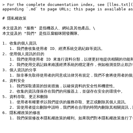
> For the complete documentation index, see [llms.txt](
appending `.md` to page URLs; this page is available as
# 隱私權政策

本文提及的 "服務" 是指機器人、網站及其他產品。\

本文提及的 "我們" 是指豆腐貓咪開發團隊。

1. 收集的個人資訊

   1. 我們會收集使用者 ID、經濟系統交易紀錄等資訊。

2. 使用個人資訊的目的

   1. 我們使用使用者 ID 來進行資料分類，以便更好地提供相關的功能和服務。

   2. 我們使用交易記錄來維護經濟系統的穩定運作，例如檢測並防止欺詐行為、解決用戶間的糾紛等，使用者可以使用 [=record](/economy/record.md) 指令來查詢。

3. 個人資訊的分享

   1. 除非事先取得使用者的同意或法律另有規定，我們不會將使用者的個人資訊分享或提供給任何第三方。

4. 資料安全

   1. 我們採取適當的技術措施，以確保資料的安全性和機密性。

   2. 收集的資訊僅保存在我們的伺服器上，並儲存在安全的環境中。

5. 資料存取、更正和刪除

   1. 使用者有權要求以我們提供的服務存取、更正或刪除其個人資訊。

   2. 當使用者提出刪除申請時，我們將在合理的時間內刪除其相關資訊，除非法律另有要求或有其他合理原因需要保留。

6. 隱私權政策的修改
