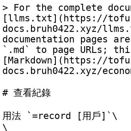
> For the complete docu
[llms.txt](https://tofu
docs.bruh0422.xyz/llms.
documentation pages are
`.md` to page URLs; thi
[Markdown](https://tofu
docs.bruh0422.xyz/econo
# 查看紀錄

用法 `=record [用戶]`\

\
