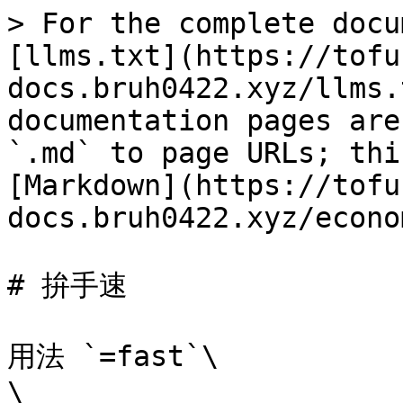
> For the complete docu
[llms.txt](https://tofu
docs.bruh0422.xyz/llms.
documentation pages are
`.md` to page URLs; thi
[Markdown](https://tofu
docs.bruh0422.xyz/econo
# 拚手速

用法 `=fast`\

\
