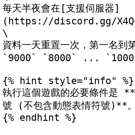
每天半夜會在[支援伺服器]
(https://discord.gg/X
\

資料一天重置一次，第一名到第十
`9000` `8000` ... `100
{% hint style="info" %}

執行這個遊戲的必要條件是 **
號 (不包含動態表情符號)**。