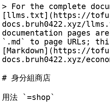
> For the complete docu
[llms.txt](https://tofu
docs.bruh0422.xyz/llms.
documentation pages are
`.md` to page URLs; thi
[Markdown](https://tofu
docs.bruh0422.xyz/econo
# 身分組商店

用法 `=shop`
