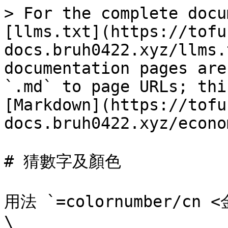
> For the complete docu
[llms.txt](https://tofu
docs.bruh0422.xyz/llms.
documentation pages are
`.md` to page URLs; thi
[Markdown](https://tofu
docs.bruh0422.xyz/econo
# 猜數字及顏色

用法 `=colornumber/cn <
\
