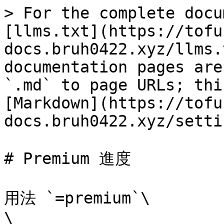
> For the complete docu
[llms.txt](https://tofu
docs.bruh0422.xyz/llms.
documentation pages are
`.md` to page URLs; thi
[Markdown](https://tofu
docs.bruh0422.xyz/setti
# Premium 進度

用法 `=premium`\

\
