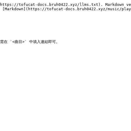
https://tofucat-docs.bruh0422.xyz/llms.txt). Markdown ve
 [Markdown](https://tofucat-docs.bruh0422.xyz/music/play
需在 `<曲目>` 中填入連結即可。
