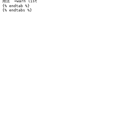
用法 `=warn list`

{% endtab %}
