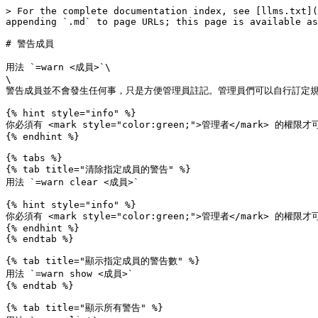
> For the complete documentation index, see [llms.txt](
appending `.md` to page URLs; this page is available as
# 警告成員

用法 `=warn <成員>`\

\

警告成員並不會發生任何事，只是方便管理員註記。管理員們可以自行訂定規則，例如警
{% hint style="info" %}

你必須有 <mark style="color:green;">管理者</mark> 的權限
{% endhint %}

{% tabs %}

{% tab title="清除指定成員的警告" %}

用法 `=warn clear <成員>`

{% hint style="info" %}

你必須有 <mark style="color:green;">管理者</mark> 的權限
{% endhint %}

{% endtab %}

{% tab title="顯示指定成員的警告數" %}

用法 `=warn show <成員>`

{% endtab %}

{% tab title="顯示所有警告" %}
