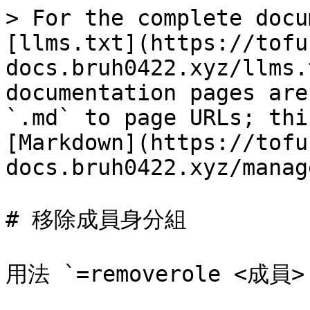
> For the complete docu
[llms.txt](https://tofu
docs.bruh0422.xyz/llms.
documentation pages are
`.md` to page URLs; thi
[Markdown](https://tofu
docs.bruh0422.xyz/manag
# 移除成員身分組

用法 `=removerole <成員>