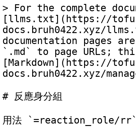
> For the complete docu
[llms.txt](https://tofu
docs.bruh0422.xyz/llms.
documentation pages are
`.md` to page URLs; thi
[Markdown](https://tofu
docs.bruh0422.xyz/manag
# 反應身分組

用法 `=reaction_role/rr`